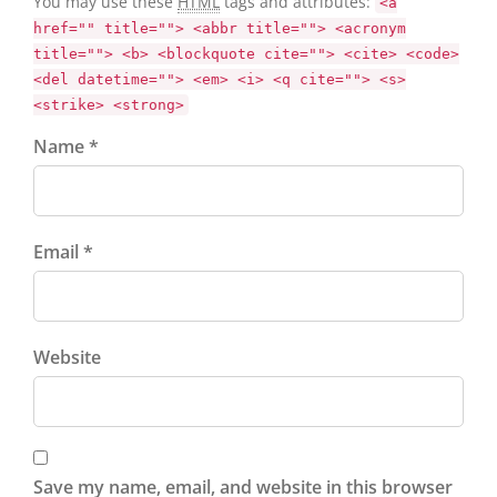
You may use these
HTML
tags and attributes:
<a
href="" title=""> <abbr title=""> <acronym
title=""> <b> <blockquote cite=""> <cite> <code>
<del datetime=""> <em> <i> <q cite=""> <s>
<strike> <strong>
Name *
Email *
Website
Save my name, email, and website in this browser